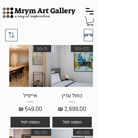
Mrym Art Gallery
a way of inspiration
סינון
75×50
100×100
כחול עדין
אייפיל
מחיר
מחיר
הוספה לסל
הוספה לסל
120×80
120×80