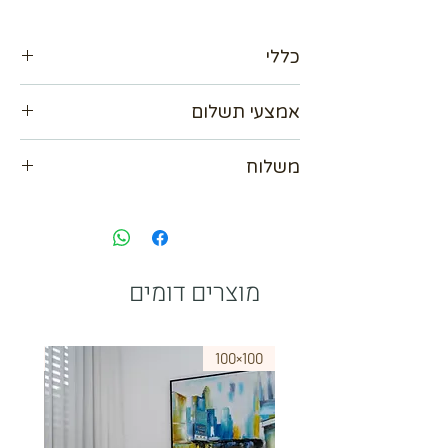
כללי
מידה 60*50
אמצעי תשלום
אנו מכבדים כל כרטיסי האשראי עד 36
משלוח
תשלומים
אפשרות לשלם ב Bit
נא לתאם מול בית העסק
paypal
מוצרים דומים
75×50
100×100