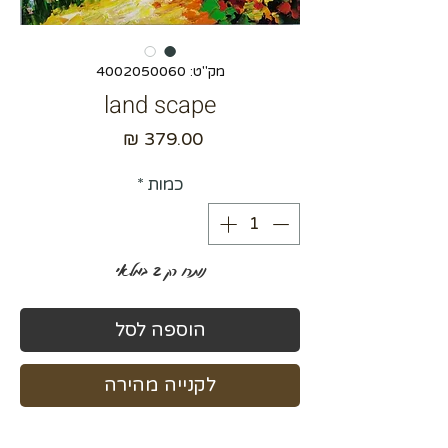
מק"ט: 4002050060
land scape
מחיר
כמות
*
נותרו רק 2 במלאי
הוספה לסל
לקנייה מהירה