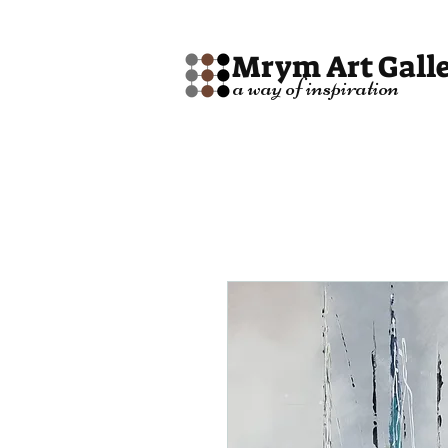
Mrym Art Gall
a way of inspiration