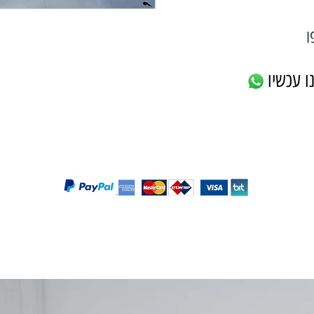
ו
ו עכשיו