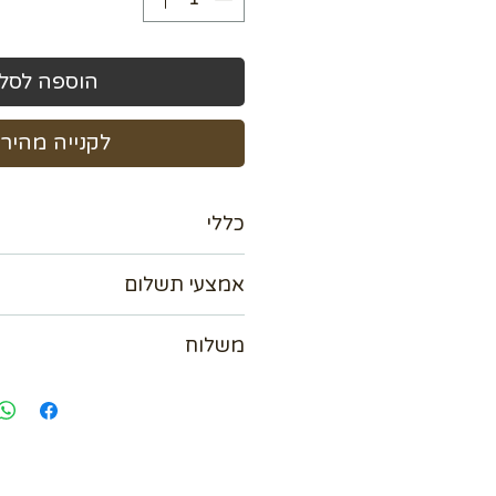
הוספה לסל
לקנייה מהיר
כללי
ציור 80*120 ס"מ
אמצעי תשלום
אנו מכבדים כל כרטיסי האשראי עד 36 תשלומי
משלוח
אפשרות לשלם ב Bit
paypal
נא לתאם מול בית העסק