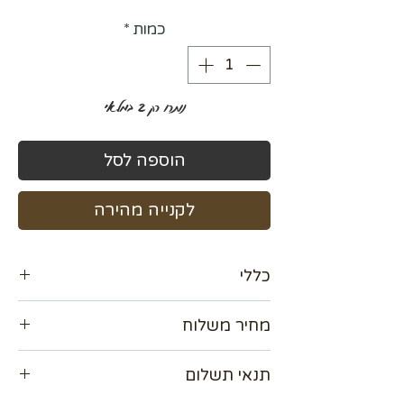
כמות
*
נותרו רק 2 במלאי
הוספה לסל
לקנייה מהירה
כללי
מידה 120×80 ס"מ
מחיר משלוח
עם מסגרת חיצונית צבע זהב
✔ קיים גם עם מסגרת צבע זהב
נא לתאם מול בית העסק
תנאי תשלום