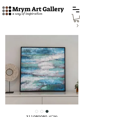
Mrym Art Gallery
a way of inspiration
מק"ט: 311080080