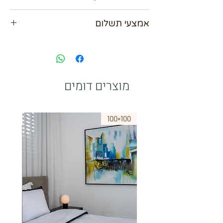
אפשר להתאים לציור הזה עוד ציור
נא לתאם מול בית העסק
הנחה של 15%
אמצעי תשלום
אנו מכבדים כל כרטיסי האשראי עד 36
תשלומים
אפשרות לשלם ב Bit
paypal
מוצרים דומים
75×50
100×100