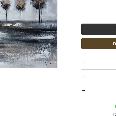
ה
ם
ו