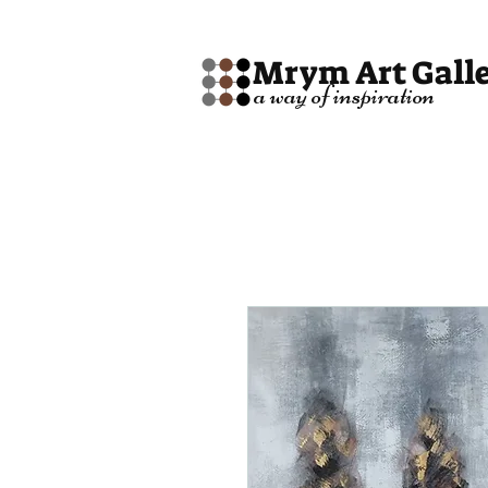
Mrym Art Gall
a way of inspiration