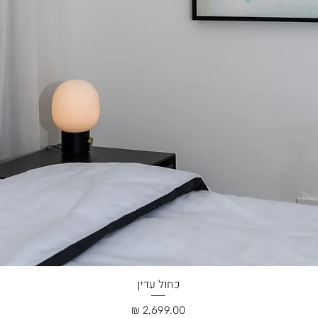
כחול עדין
תצוגה מהירה
מחיר