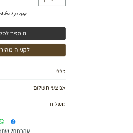
נותרו רק 1 במלאי
הוספה לסל
לקנייה מהיר
כללי
מידה 100*100 ס"מ
אמצעי תשלום
אנו מכבדים כל כרטיסי האשראי עד 36 תשלומי
משלוח
אפשרות לשלם ב Bit
paypal
נא לתאם מול בית העסק
אהבתם? שתפ