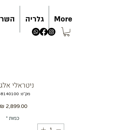
More
גלריה
השרא
ניטראלי אלגנ
מק"ט: 148140100
כמות
*