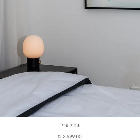
כחול עדין
תצוגה מהירה
מחיר