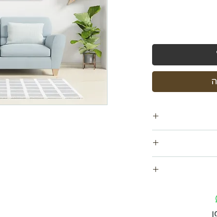
ה
ם
ו