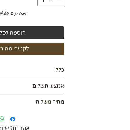
נותרו רק 2 במלאי
הוספה לסל
לקנייה מהיר
כללי
מידה 100×140
אמצעי תשלום
קבלו הנחה 15%
אנו מכבדים כל כרטיסי האשראי עד 36 תשלומי
מחיר משלוח
אפשרות לשלם ב Bit
paypal
נא לתאם מול בית העסק
אהבתם? שתפ