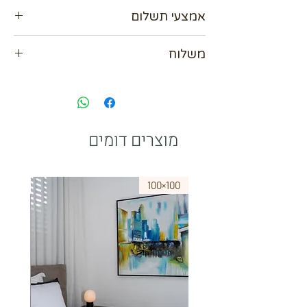
80x120 מידה
אמצעי תשלום
אנו מכבדים כל כרטיסי האשראי עד 36
משלוח
תשלומים
אפשרות לשלם ב Bit
נא לתאם מול בית העסק
paypal
מוצרים דומים
75×50
100×100