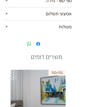
50*60 - מידה
אמצעי תשלום
אנו מכבדים כל כרטיסי האשראי עד 36
משלוח
תשלומים
אפשרות לשלם ב Bit
נא לתאם מול בית העסק
paypal
מוצרים דומים
75×50
100×100