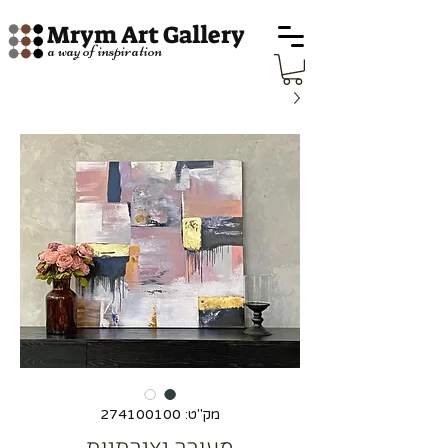
Mrym Art Gallery
a way of inspiration
מק"ט: 274100100