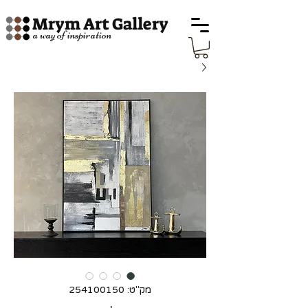
Mrym Art Gallery
a way of inspiration
מק"ט: 254100150