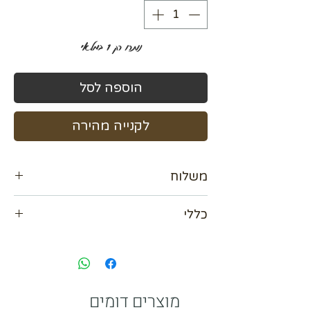
נותרו רק 1 במלאי
הוספה לסל
לקנייה מהירה
משלוח
נא לתאם מול בית העסק
כללי
120×80 ס"מ
עם מסגרת חיצונית צבע זהב
✔ קיים גם במלא
עם מסגרת חיצונית צבע שחור
מוצרים דומים