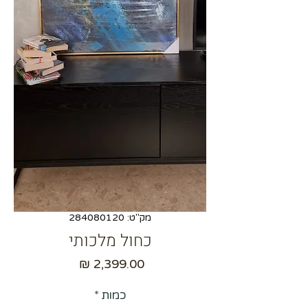
מק"ט: 284080120
כחול מלכותי
מחיר
כמות
*