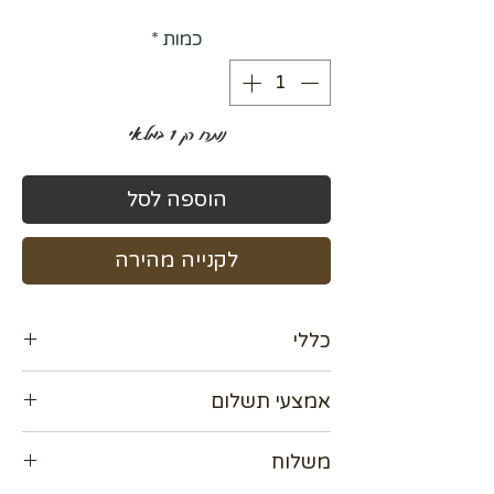
כמות
*
נותרו רק 1 במלאי
הוספה לסל
לקנייה מהירה
כללי
קבלו הנחה 15%
אמצעי תשלום
מידה 120×120
מסגרת חיצונית צבע שחור
אנו מכבדים כל כרטיסי האשראי עד 36
משלוח
תשלומים
אפשרות לשלם ב Bit