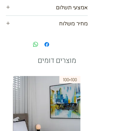
קבלו הנחה 15%
אמצעי תשלום
מידה150×90
קיים גם ציור עם מסגרת עץ פנימית בלבד ( ללא
אנו מכבדים כל כרטיסי האשראי עד 36
מסגרת חוץ) , נא לברר מול בית העסק
מחיר משלוח
תשלומים
אפשרות לשלם ב Bit
נא לתאם מול בית העסק
paypal
מוצרים דומים
75×50
100×100