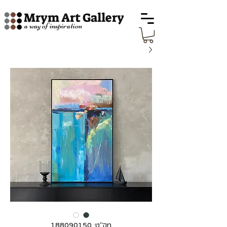
Mrym Art Gallery
a way of inspiration
מק"ט: 188090150