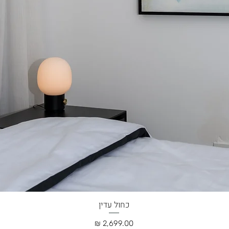
כחול עדין
תצוגה מהירה
מחיר