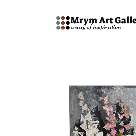
Mrym Art Gall
a way of inspiration