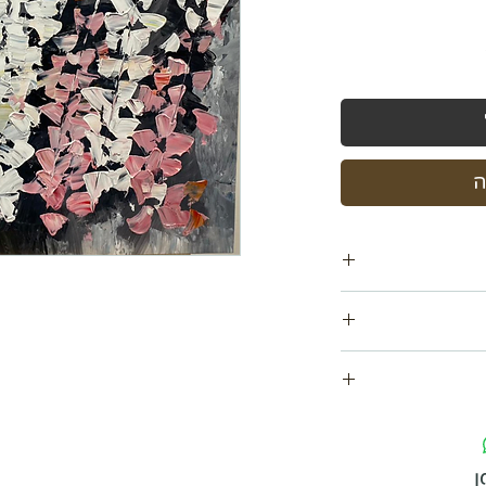
ה
ם
ו