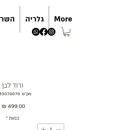
More
גלריה
השרא
ורוד לבן
מק"ט: 6033070070
מ
כמות
*